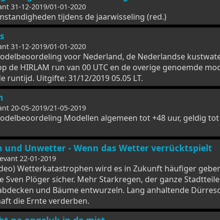
ant 31-12-2019/01-01-2020
tandigheden tijdens de jaarwisseling (red.)
s
ant 31-12-2019/01-01-2020
odelbeoordeling voor Nederland, de Nederlandse kustwat
op de HIRLAM run van 00 UTC en de overige genoemde mod
 runtijd. Uitgifte: 31/12/2019 05.05 LT.
n
ant 20-05-2019/21-05-2019
delbeoordeling Modellen algemeen tot +48 uur, geldig tot
und Unwetter - Wenn das Wetter verrücktspielt
levant 22-01-2019
deo) Wetterkatastrophen wird es in Zukunft häufiger geben.
 Sven Plöger sicher. Mehr Starkregen, der ganze Stadtteile
 abdecken und Bäume entwurzeln. Lang anhaltende Dürres
aft die Ernte verderben.