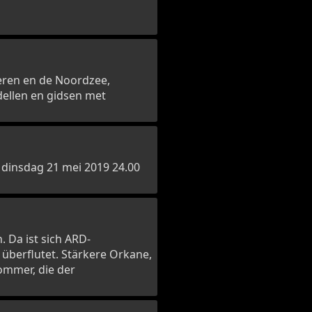
eren en de Noordzee,
ellen en gidsen met
 dinsdag 21 mei 2019 24.00
 Da ist sich ARD-
 überflutet. Stärkere Orkane,
ommer, die der