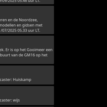
/09/2025 05.46 uur LT.
eren en de Noordzee,
modellen en gidsen met
/07/2025 05.33 uur LT.
k. Er is op het Gooimeer een
e buurt van de GM16 op het
recaster: Huiskamp
caster: wijs