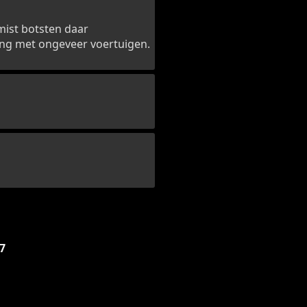
mist botsten daar
sing met ongeveer voertuigen.
7