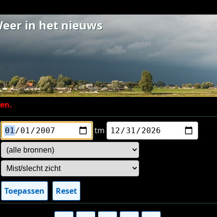
eer in het nieuws
ien.
tm
Toepassen
Reset