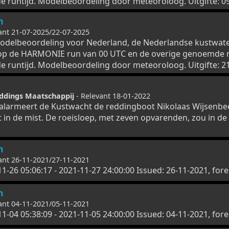
e runtijd. Modelbeoordeling door meteoroloog. Uitgifte: 09
n
ant 21-07-2025/22-07-2025
odelbeoordeling voor Nederland, de Nederlandse kustwat
op de HARMONIE run van 00 UTC en de overige genoemde 
e runtijd. Modelbeoordeling door meteoroloog. Uitgifte: 21
ddings Maatschappij
- Relevant 18-01-2022
 alarmeert de Kustwacht de reddingboot Nikolaas Wijsenbee
t in de mist. De roeisloep, met zeven opvarenden, zou in d
n
ant 26-11-2021/27-11-2021
11-26 05:06:17 - 2021-11-27 24:00:00 Issued: 26-11-2021, fo
n
ant 04-11-2021/05-11-2021
11-04 05:38:09 - 2021-11-05 24:00:00 Issued: 04-11-2021, fore