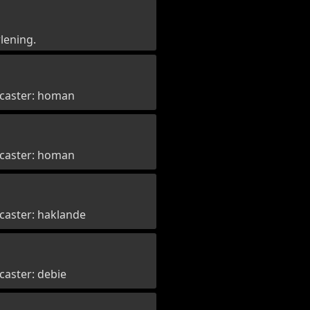
lening.
recaster: homan
recaster: homan
ecaster: haklande
ecaster: debie