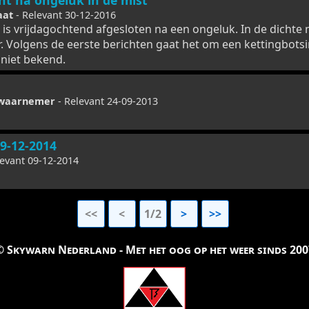
cht na ongeluk in de mist
aat
- Relevant 30-12-2016
 is vrijdagochtend afgesloten na een ongeluk. In de dichte 
ar. Volgens de eerste berichten gaat het om een kettingbot
 niet bekend.
 waarnemer
- Relevant 24-09-2013
09-12-2014
levant 09-12-2014
<<
<
1/2
>
>>
© Skywarn Nederland - Met het oog op het weer sinds 200