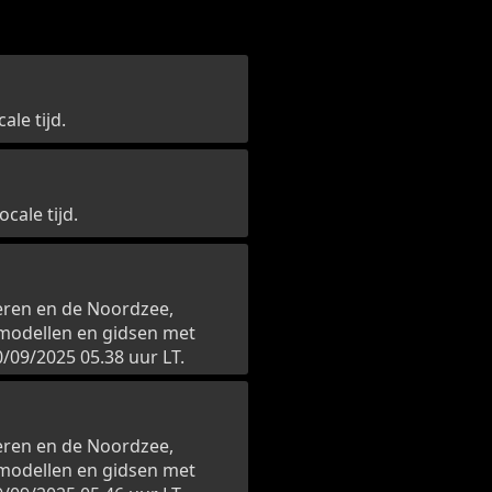
ale tijd.
cale tijd.
eren en de Noordzee,
modellen en gidsen met
/09/2025 05.38 uur LT.
eren en de Noordzee,
modellen en gidsen met