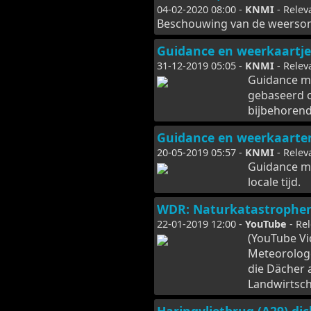
04-02-2020 08:00 -
KNMI
- Relev
Beschouwing van de weersoms
Guidance en weerkaartje
31-12-2019 05:05 -
KNMI
- Relev
Guidance m
gebaseerd 
bijbehorende
Guidance en weerkaarte
20-05-2019 05:57 -
KNMI
- Relev
Guidance mo
locale tijd.
WDR: Naturkatastrophen 
22-01-2019 12:00 -
YouTube
- Re
(YouTube Vi
Meteorologe
die Dächer
Landwirtsch