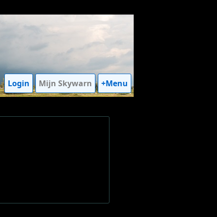
Login
Mijn Skywarn
+Menu