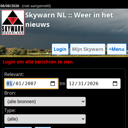
08/08/2026
- (niet aangemeld)
Skywarn NL :: Weer in het
nieuws
Login
Mijn Skywarn
+Menu
Login om alle berichten te zien.
Relevant:
tm
Bron:
Type: