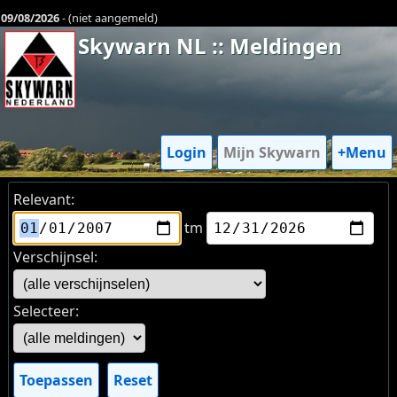
09/08/2026
- (niet aangemeld)
Skywarn NL :: Meldingen
Login
Mijn Skywarn
+Menu
Relevant:
tm
Verschijnsel:
Selecteer:
Toepassen
Reset