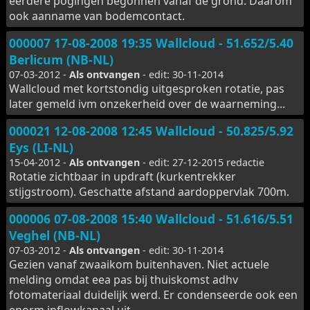
eerdere pogingen begonnen vanaf de grond. Daarom
ook aanname van bodemcontact.
000007 17-08-2008 19:35 Wallcloud - 51.652/5.40
Berlicum (NB-NL)
07-03-2012 -
Als ontvangen
- edit: 30-11-2014
Wallcloud met kortstondig uitgesproken rotatie, pas
later gemeld ivm onzekerheid over de waarneming...
000021 12-08-2008 12:45 Wallcloud - 50.825/5.92
Eys (LI-NL)
15-04-2012 -
Als ontvangen
- edit: 27-12-2015 redactie
Rotatie zichtbaar in updraft (kurkentrekker
stijgstroom). Geschatte afstand aardoppervlak 700m.
000006 07-08-2008 15:40 Wallcloud - 51.616/5.51
Veghel (NB-NL)
07-03-2012 -
Als ontvangen
- edit: 30-11-2014
Gezien vanaf zwaaikom buitenhaven. Niet actuele
melding omdat eea pas bij thuiskomst adhv
fotomateriaal duidelijk werd. Er condenseerde ook een