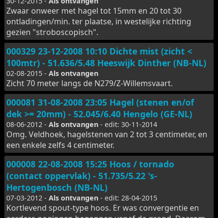
30-12-2015 -
Als ontvangen
Zwaar onweer met hagel tot 15mm en 20 tot 30
ontladingen/min. ter plaatse, in westelijke richting
gezien "stroboscopisch".
000329 23-12-2008 10:10 Dichte mist (zicht <
100mtr) - 51.636/5.48 Heeswijk Dinther (NB-NL)
02-08-2015 -
Als ontvangen
Zicht 70 meter langs de N279/Z-Willemsvaart.
000081 31-08-2008 23:05 Hagel (stenen en/of
dek >= 20mm) - 52.045/6.40 Hengelo (GE-NL)
08-06-2012 -
Als ontvangen
- edit: 30-11-2014
Omg. Veldhoek, hagelstenen van 2 tot 3 centimeter, en
een enkele zelfs 4 centimeter.
000008 22-08-2008 15:25 Hoos / tornado
(contact oppervlak) - 51.735/5.22 's-
Hertogenbosch (NB-NL)
07-03-2012 -
Als ontvangen
- edit: 28-04-2015
Kortlevend spout-type hoos. Er was convergentie en