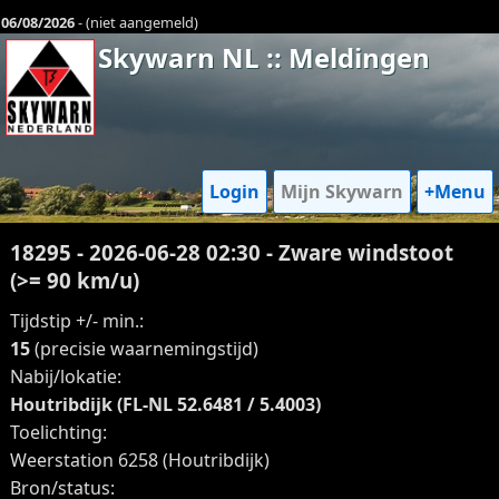
06/08/2026
- (niet aangemeld)
Skywarn NL :: Meldingen
Login
Mijn Skywarn
+Menu
18295 - 2026-06-28 02:30 - Zware windstoot
(>= 90 km/u)
Tijdstip +/- min.:
15
(precisie waarnemingstijd)
Nabij/lokatie:
Houtribdijk (FL-NL 52.6481 / 5.4003)
Toelichting:
Weerstation 6258 (Houtribdijk)
Bron/status: