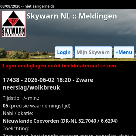
08/08/2026
- (niet aangemeld)
Skywarn NL :: Meldingen
Login
Mijn Skywarn
+Menu
Login om bijlagen en/of beeldmateriaal te zien.
17438 - 2026-06-02 18:20 - Zware
neerslag/wolkbreuk
Tijdstip +/- min.:
05
(precisie waarnemingstijd)
Nabij/lokatie:
Nieuwlande Coevorden (DR-NL 52.7040 / 6.6294)
Toelichting:
Zeer zware, kortstondig extreem zware, neerslag, zicht <