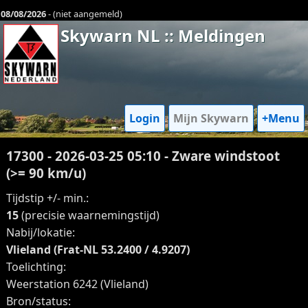
08/08/2026
- (niet aangemeld)
Skywarn NL :: Meldingen
Login
Mijn Skywarn
+Menu
17300 - 2026-03-25 05:10 - Zware windstoot
(>= 90 km/u)
Tijdstip +/- min.:
15
(precisie waarnemingstijd)
Nabij/lokatie:
Vlieland (Frat-NL 53.2400 / 4.9207)
Toelichting:
Weerstation 6242 (Vlieland)
Bron/status: