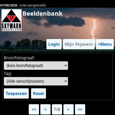
07/08/2026
- (niet aangemeld)
Beeldenbank
Login
Mijn Skywarn
+Menu
Bron/fotograaf:
Tag:
Toepassen
Reset
<<
<
7/8
>
>>