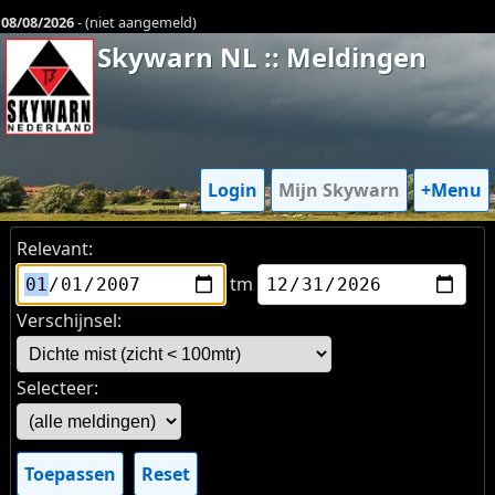
08/08/2026
- (niet aangemeld)
Skywarn NL :: Meldingen
Login
Mijn Skywarn
+Menu
Relevant:
tm
Verschijnsel:
Selecteer:
Toepassen
Reset